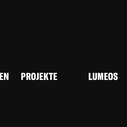
GEN
PROJEKTE
LUMEOS