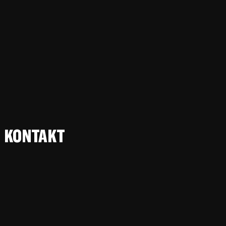
KONTAKT