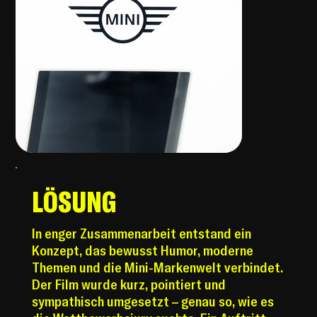
LÖSUNG
In enger Zusammenarbeit entstand ein
Konzept, das bewusst Humor, moderne
Themen und die Mini-Markenwelt verbindet.
Der Film wurde kurz, pointiert und
sympathisch umgesetzt – genau so, wie es