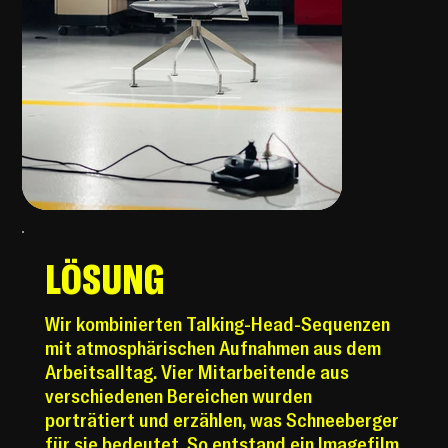
LÖSUNG
Wir kombinierten Talking-Head-Sequenzen
mit atmosphärischen Aufnahmen aus dem
Arbeitsalltag. Vier Mitarbeitende aus
verschiedenen Bereichen wurden
porträtiert und erzählen, was Schneeberger
für sie bedeutet. So entstand ein Imagefilm,