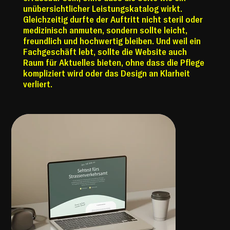
unübersichtlicher Leistungskatalog wirkt.
Gleichzeitig durfte der Auftritt nicht steril oder
medizinisch anmuten, sondern sollte leicht,
freundlich und hochwertig bleiben. Und weil ein
Fachgeschäft lebt, sollte die Website auch
Raum für Aktuelles bieten, ohne dass die Pflege
kompliziert wird oder das Design an Klarheit
verliert.