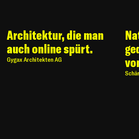
Architektur, die man
Na
auch online spürt.
ge
vo
Gygax Architekten AG
Schär