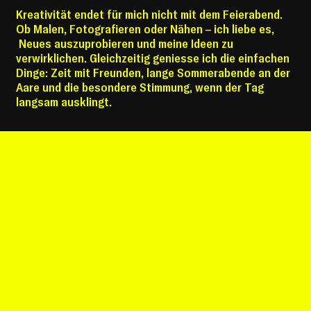
Kreativität endet für mich nicht mit dem Feierabend.
Ob Malen, Fotografieren oder Nähen – ich liebe es,
Neues auszuprobieren und meine Ideen zu
verwirklichen. Gleichzeitig geniesse ich die einfachen
Dinge: Zeit mit Freunden, lange Sommerabende an der
Aare und die besondere Stimmung, wenn der Tag
langsam ausklingt.
KONTAKT
LUMEOS GmbH
Bleienbachstrasse 22
4900 Langenthal
T +41 62 531 56 00
hello@lumeos.ch
Mo–Fr: 08.00–12.00 Uhr | 13.00–17.00 Uhr