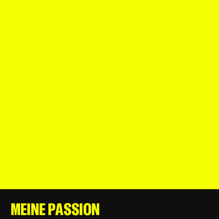
DINGE, DIE NICHT AUF LINKEDIN
STEHEN
Entscheidungen treffen? Sagen wir so: Ich gebe
jeder Option eine faire Chance. Ob
Restaurantkarte oder Kleiderladen – ich prüfe
gründlich, vergleiche und brauche manchmal
länger als ein Käse im LUMEOS-Kühlschrank zum
Reifen.
Mein Herz schlägt für asiatische Küche:
aromatisch, überraschend und immer mit diesem
kleinen Kick, der aus einem normalen Essen ein
Mini-Abenteuer macht.
MEINE PASSION